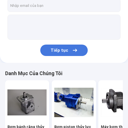
Liên hệ chúng tôi
Bơm bánh răng thủy lực
Bơm piston thủy lực
Tiếp tục
Máy bơm thủy lực Rexroth
Van tỷ lệ thủy lực
Danh Mục Của Chúng Tôi
Động cơ quỹ đạo thủy lực
Bộ lái thủy lực
Van thủy lực định hướng
Van thủy lực Rexroth
Bơm bánh răng thủy
Bơm piston thủy lực
Máy bơm thủy 