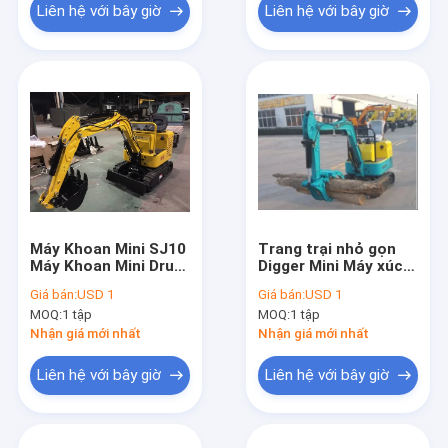
Liên hệ với bây giờ
Liên hệ với bây giờ
Máy Khoan Mini SJ10
Trang trại nhỏ gọn
Máy Khoan Mini Drum
Digger Mini Máy xúc
Trống Cho Công Việc
800kgs Mini Thiết bị
Giá bán:
USD 1
Giá bán:
USD 1
Nhỏ 950kgs
Khai quật 900kgs
MOQ:
1 tập
MOQ:
1 tập
Nhận giá mới nhất
Nhận giá mới nhất
Liên hệ với bây giờ
Liên hệ với bây giờ