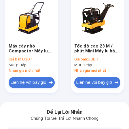
Máy cày nhỏ
Tốc độ cao 23 M /
Compactor Máy lu
phút Mini Máy lu bánh
bánh nhỏ hoạt động
lăn đường 950 * 640 *
Giá bán:
USD 1
Giá bán:
USD 1
đơn giản Mini Road
1300mm Động cơ
MOQ:
1 tập
MOQ:
1 tập
Roller Machine 1.0-
HONDA 1.5-1.8ton
1.3ton
Nhận giá mới nhất
Nhận giá mới nhất
Liên hệ với bây giờ
Liên hệ với bây giờ
Nhà
các sản phẩm
Để Lại Lời Nhắn
Chúng Tôi Sẽ Trả Lời Nhanh Chóng
Về chúng tôi