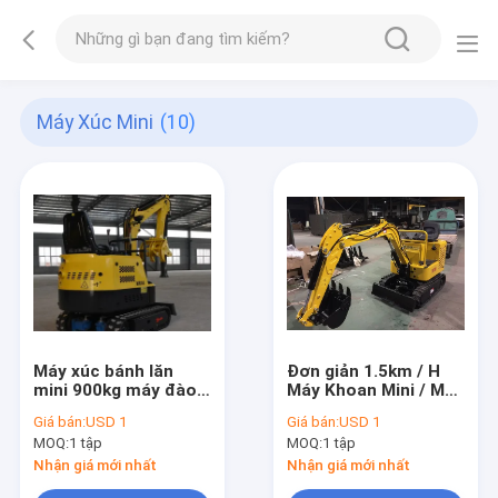
Máy Xúc Mini
(10)
Máy xúc bánh lăn
Đơn giản 1.5km / H
mini 900kg máy đào
Máy Khoan Mini / Máy
nhỏ dung tích xưởng
đào cho trọng lượng
Giá bán:
USD 1
Giá bán:
USD 1
0.025 cbm
trang trại 800kg
MOQ:
1 tập
MOQ:
1 tập
Nhận giá mới nhất
Nhận giá mới nhất