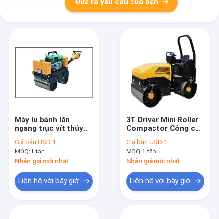
Đưa ra yêu cầu của bạn
Máy lu bánh lăn
3T Driver Mini Roller
ngang trục vít thủy
Compactor Công cụ
lực động cơ nhỏ trục
Perkins Động cơ
Giá bán:
USD 1
Giá bán:
USD 1
quay nhỏ trục lăn nhỏ
Poclain Motor Sau
MOQ:
1 tập
MOQ:
1 tập
trống 1.0-1.3ton
Sau 1,5ton
Nhận giá mới nhất
Nhận giá mới nhất
Liên hệ với bây giờ
Liên hệ với bây giờ