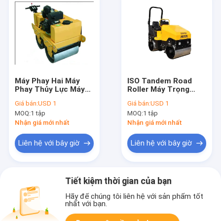
Máy Phay Hai Máy
ISO Tandem Road
Phay Thủy Lực Máy
Roller Máy Trọng
Phay Đúc Đường Sắt
lượng 1.5t Động cơ
Giá bán:
USD 1
Giá bán:
USD 1
/ Vật Liệu Thép
Diesel Bảo hành một
MOQ:
1 tập
MOQ:
1 tập
600kg
năm 1.3-1.5ton
Nhận giá mới nhất
Nhận giá mới nhất
Liên hệ với bây giờ
Liên hệ với bây giờ
Tiết kiệm thời gian của bạn
Hãy để chúng tôi liên hệ với sản phẩm tốt
nhất với bạn.