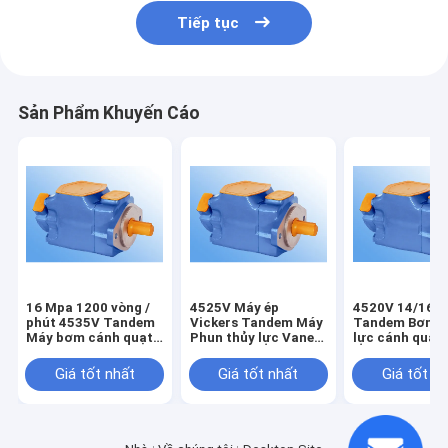
Tiếp tục
Sản Phẩm Khuyến Cáo
16 Mpa 1200 vòng /
4525V Máy ép
4520V 14/16 
phút 4535V Tandem
Vickers Tandem Máy
Tandem Bơm t
Máy bơm cánh quạt
Phun thủy lực Vane
lực cánh quạt
nước Vicker
Máy ép Die
máy phun nhự
Giá tốt nhất
Giá tốt nhất
Giá tốt n