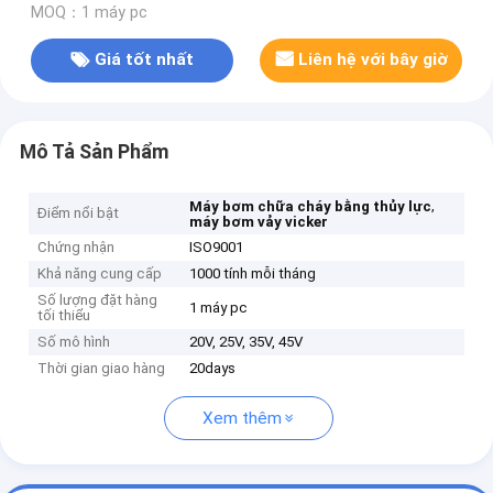
MOQ：1 máy pc
Giá tốt nhất
Liên hệ với bây giờ
Mô Tả Sản Phẩm
,
Máy bơm chữa cháy bằng thủy lực
Điểm nổi bật
máy bơm vảy vicker
Chứng nhận
ISO9001
Khả năng cung cấp
1000 tính mỗi tháng
Số lượng đặt hàng
1 máy pc
tối thiểu
Số mô hình
20V, 25V, 35V, 45V
Thời gian giao hàng
20days
Xem thêm