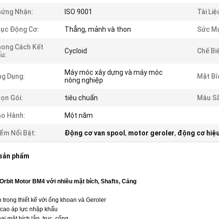
hứng Nhận:
ISO 9001
Tài Liệ
ục Động Cơ:
Thẳng, mảnh và thon
Sức M
ong Cách Kết
Cycloid
Chế Bi
u:
Máy móc xây dựng và máy móc
g Dụng:
Mặt Bí
nông nghiệp
ọn Gói:
tiêu chuẩn
Màu Sắ
o Hành:
Một năm
ểm Nổi Bật:
Động cơ van spool
,
motor geroler
,
động cơ hiệu
 sản phẩm
 Orbit Motor BM4 với nhiều mặt bích, Shafts, Cảng
 trong thiết kế với ống khoan và Geroler
 cao áp lực nhập khẩu
ại mặt bích lắp, trục, cổng