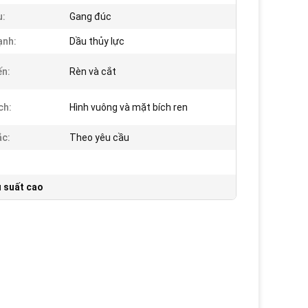
u:
Gang đúc
ạnh:
Dầu thủy lực
ến:
Rèn và cắt
ch:
Hình vuông và mặt bích ren
c:
Theo yêu cầu
 suất cao