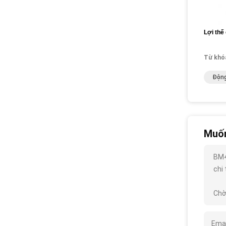
Lợi thế
Từ khó
Động
Muốn
BM4
chi 
Chờ