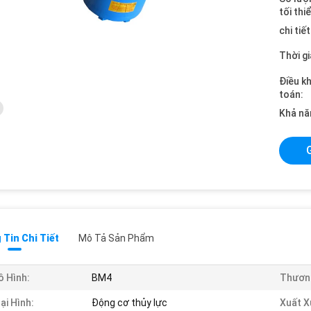
tối thi
chi tiế
Thời gi
Điều k
toán:
Khả nă
Tin Chi Tiết
Mô Tả Sản Phẩm
 Hình:
BM4
Thương
ại Hình:
Động cơ thủy lực
Xuất X