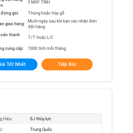
5 MÁY TÍNH
ểu:
t đóng gói:
Thùng hoặc hộp gỗ
Mười ngày sau khi bạn xác nhận đơn
an giao hàng:
đặt hàng
hoản thanh
T/T hoặc L/C
ng cung cấp:
1000 tính mỗi tháng
Giá Tốt Nhất
Tiếp Xúc
 Hiệu:
SJ thủy lực
ứ:
Trung Quốc