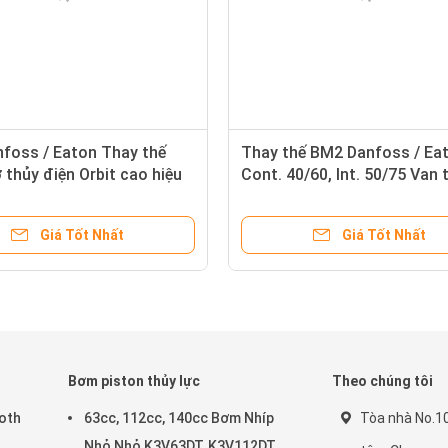
foss / Eaton Thay thế
Thay thế BM2 Danfoss / Ea
thủy điện Orbit cao hiệu
Cont. 40/60, Int. 50/75 Van 
o BM3 với thẳng Straight
tốc Hiệu suất cao Orbit Mo
30 phẳng 8
thủy lực BM2
Giá Tốt Nhất
Giá Tốt Nhất
Bơm piston thủy lực
Theo chúng tôi
roth
63cc, 112cc, 140cc Bơm Nhíp
Tòa nhà No.1
Nhỏ Nhỏ K3V63DT, K3V112DT,