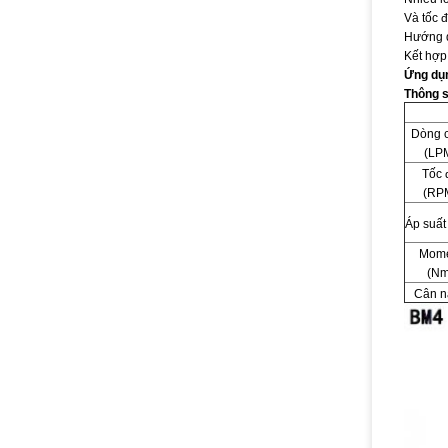
Và tốc đ
Hướng q
Kết hợp
Ứng dụ
Thông s
Dòng 
(LP
Tốc 
(RP
Áp suất
Mome
(Nm
Cân n