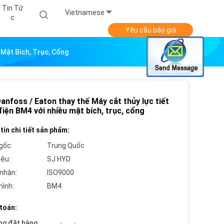
Tin Tứ
Vietnamese
C
Yêu cầu báo giá
Mặt Bích, Trục, Cổng
anfoss / Eaton thay thế Máy cắt thủy lực tiết
iện BM4 với nhiều mặt bích, trục, cổng
tin chi tiết sản phẩm:
gốc:
Trung Quốc
iệu:
SJ HYD
nhận:
ISO9000
hình:
BM4
toán:
ng đặt hàng