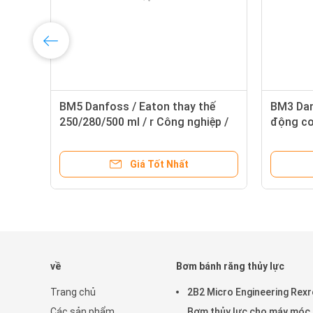
Van
BM5 Danfoss / Eaton thay thế
BM3 Dan
250/280/500 ml / r Công nghiệp /
động cơ 
c
Kỹ thuật Cơ khí thủy lực Geroler
suất ca
BM5
Φ25 / Φ
Giá Tốt Nhất
về
Bơm bánh răng thủy lực
Trang chủ
2B2 Micro Engineering Rex
Các sản phẩm
Bơm thủy lực cho máy móc