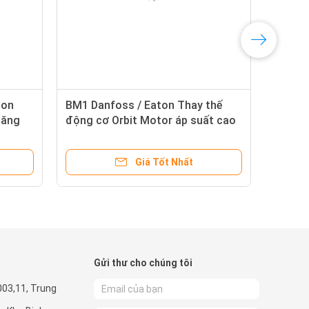
ton
BM1 Danfoss / Eaton Thay thế
tăng
động cơ Orbit Motor áp suất cao
tor
BM1 cho 50/100/200/400 ml / r
Giá Tốt Nhất
Gửi thư cho chúng tôi
003,11, Trung