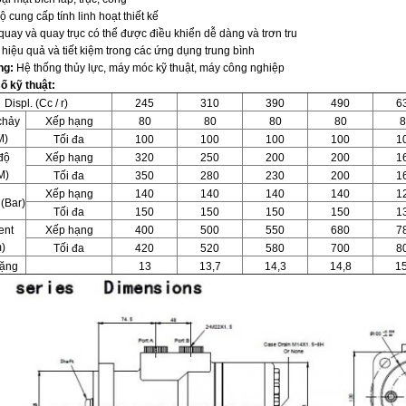
ộ cung cấp tính linh hoạt thiết kế
uay và quay trục có thể được điều khiển dễ dàng và trơn tru
 hiệu quả và tiết kiệm trong các ứng dụng trung bình
ng:
Hệ thống thủy lực, máy móc kỹ thuật, máy công nghiệp
ố kỹ thuật:
Displ. (Cc / r)
245
310
390
490
6
chảy
Xếp hạng
80
80
80
80
8
M)
Tối đa
100
100
100
100
1
độ
Xếp hạng
320
250
200
200
1
M)
Tối đa
350
280
230
200
1
Xếp hạng
140
140
140
140
1
 (Bar)
Tối đa
150
150
150
150
1
nt
Xếp hạng
400
500
550
680
7
)
Tối đa
420
520
580
700
8
ặng
13
13,7
14,3
14,8
15