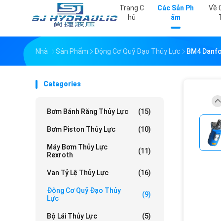
Trang C
Các Sản Ph
Về 
Hủ
Ẩm
Nhà
Sản Phẩm
Động Cơ Quỹ Đạo Thủy Lực
BM4 Danfos
Catagories
Bơm Bánh Răng Thủy Lực
(15)
Bơm Piston Thủy Lực
(10)
Máy Bơm Thủy Lực
(11)
Rexroth
Van Tỷ Lệ Thủy Lực
(16)
Động Cơ Quỹ Đạo Thủy
(9)
Lực
Bộ Lái Thủy Lực
(5)