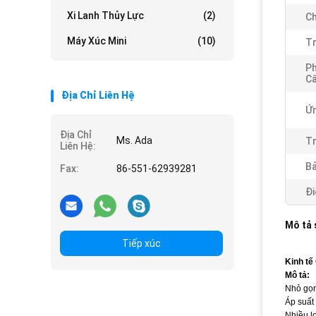
Xi Lanh Thủy Lực
(2)
C
Máy Xúc Mini
(10)
Tr
Ph
Cấ
Địa Chỉ Liên Hệ
Ứn
Địa Chỉ
Ms. Ada
Tr
Liên Hệ:
Bả
Fax:
86-551-62939281
Đi
Mô tả
Tiếp xúc
Kinh tế
Mô tả:
Nhỏ gọn
Áp suất
Nhiều lo