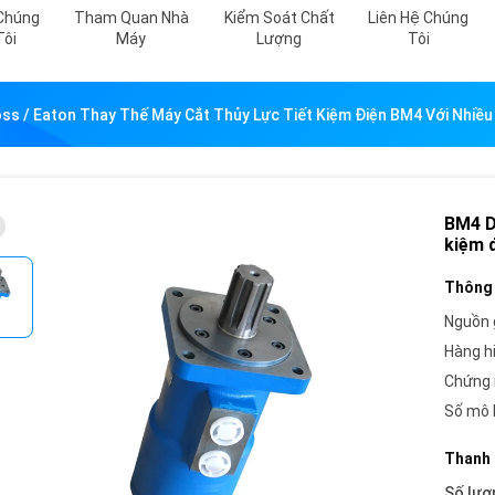
Chúng
Tham Quan Nhà
Kiểm Soát Chất
Liên Hệ Chúng
Tôi
Máy
Lượng
Tôi
s / Eaton Thay Thế Máy Cắt Thủy Lực Tiết Kiệm Điện BM4 Với Nhiều 
BM4 D
kiệm đ
Thông 
Nguồn 
Hàng h
Chứng 
Số mô 
Thanh 
Số lượ