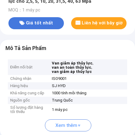
lực cho 2,5, 5, 10, 20, 31,5, 40, 63 Mpa
MOQ：1 máy pc
Giá tốt nhất
Liên hệ với bây giờ
Mô Tả Sản Phẩm
,
Van giảm áp thủy lực
Điểm nổi bật
,
van an toàn thủy lực
van giảm áp thủy lực
Chứng nhận
ISO9001
Hàng hiệu
SJ HYD
Khả năng cung cấp
1000 tính mỗi tháng
Nguồn gốc
Trung Quốc
Số lượng đặt hàng
1 máy pc
tối thiểu
Xem thêm