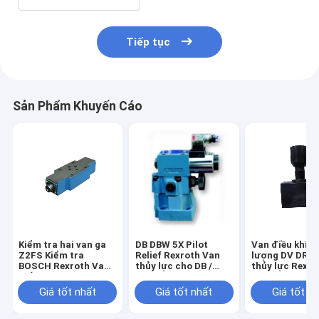
Tiếp tục
Sản Phẩm Khuyến Cáo
Kiểm tra hai van ga
DB DBW 5X Pilot
Van điều khiển
Z2FS Kiểm tra
Relief Rexroth Van
lượng DV DRV
BOSCH Rexroth Van
thủy lực cho DB /
thủy lực Rexro
thủy lực
DBW 10/20/30
Giá tốt nhất
Giá tốt nhất
Giá tốt n