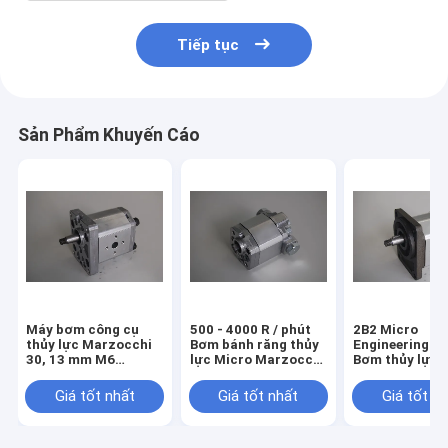
Tiếp tục
Sản Phẩm Khuyến Cáo
Máy bơm công cụ
500 - 4000 R / phút
2B2 Micro
thủy lực Marzocchi
Bơm bánh răng thủy
Engineering R
30, 13 mm M6
lực Micro Marzocchi
Bơm thủy lực 
Marzocchi công
BHP280-D-14
máy móc
nghiệp BHP280-D-4
Giá tốt nhất
Giá tốt nhất
Giá tốt n