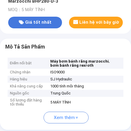
Marzocchi BHP280-D-3
MOQ：5 MÁY TÍNH
Giá tốt nhất
Liên hệ với bây giờ
Mô Tả Sản Phẩm
,
Máy bơm bánh răng marzocchi
Điểm nổi bật
bơm bánh răng rexroth
Chứng nhận
ISO9000
Hàng hiệu
SJ Hydraulic
Khả năng cung cấp
1000 tính mỗi tháng
Nguồn gốc
Trung Quốc
Số lượng đặt hàng
5 MÁY TÍNH
tối thiểu
Xem thêm